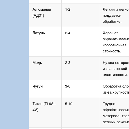
Алюминий
1-2
Легкий и легко
(АД31)
поддаётся
обработке.
Латунь
2-4
Хорошая
обрабатываемо
коррозионная
стойкость.
Медь
2-3
Нужна осторо
из-за высокой
пластичности.
Чугун
3-6
Обработка сл
из-за хрупкост
Титан (Ti-6Al-
5-10
Трудно
4V)
обрабатываем
материал, тре
особых режимо