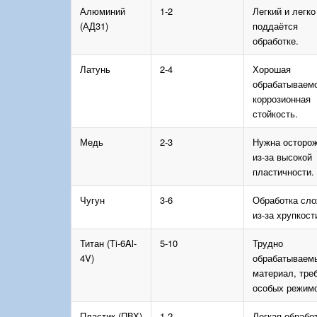
Алюминий
1-2
Легкий и легко
(АД31)
поддаётся
обработке.
Латунь
2-4
Хорошая
обрабатываемо
коррозионная
стойкость.
Медь
2-3
Нужна осторо
из-за высокой
пластичности.
Чугун
3-6
Обработка сл
из-за хрупкост
Титан (Ti-6Al-
5-10
Трудно
4V)
обрабатываем
материал, тре
особых режимо
Пластик (ПВХ)
1-2
Легкая обработ