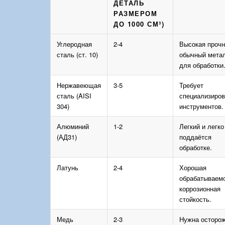
ДЕТАЛЬ
РАЗМЕРОМ
ДО 1000 СМ³)
Углеродная
2-4
Высокая прочн
сталь (ст. 10)
обычный мета
для обработки
Нержавеющая
3-5
Требует
сталь (AISI
специализиро
304)
инструментов.
Алюминий
1-2
Легкий и легко
(АД31)
поддаётся
обработке.
Латунь
2-4
Хорошая
обрабатываемо
коррозионная
стойкость.
Медь
2-3
Нужна осторо