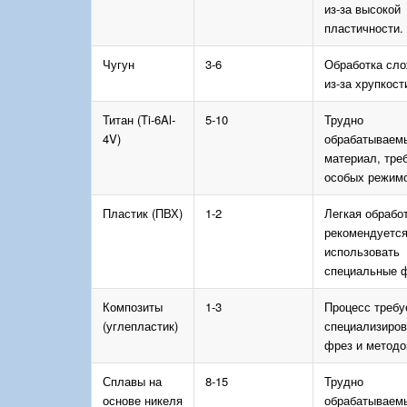
из-за высокой
пластичности.
Чугун
3-6
Обработка сл
из-за хрупкост
Титан (Ti-6Al-
5-10
Трудно
4V)
обрабатываем
материал, тре
особых режимо
Пластик (ПВХ)
1-2
Легкая обработ
рекомендуетс
использовать
специальные 
Композиты
1-3
Процесс требу
(углепластик)
специализиро
фрез и методо
Сплавы на
8-15
Трудно
основе никеля
обрабатываем