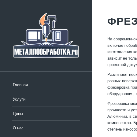
ФРЕЗ
На современном
включает обраб
изготовления к
зависит не тол
проектной доку
Различают неск
ровных поверхн
Главная
фрезеровка при
оборудования, 
Услуги
Фрезеровка мож
прочности и ус
Цены
Алюминий, в св
компонентов. Б
О нас
степень износо