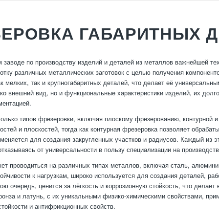
ЕРОВКА ГАБАРИТНЫХ Д
 заводе по производству изделий и деталей из металлов важнейшей тех
отку различных металлических заготовок с целью получения компонент
ак мелких, так и крупногабаритных деталей, что делает её универсальн
ько внешний вид, но и функциональные характеристики изделий, их дол
ментацией.
олько типов фрезеровки, включая плоскому фрезерованию, контурной и
остей и плоскостей, тогда как контурная фрезеровка позволяет обраба
меняется для создания закругленных участков и радиусов. Каждый из э
отказываясь от универсальности в пользу специализации на производст
ет проводиться на различных типах металлов, включая сталь, алюминий,
тойчивости к нагрузкам, широко используется для создания деталей, ра
ою очередь, ценится за лёгкость и коррозионную стойкость, что делае
ронза и латунь, с их уникальными физико-химическими свойствами, прим
стойкости и антифрикционных свойств.