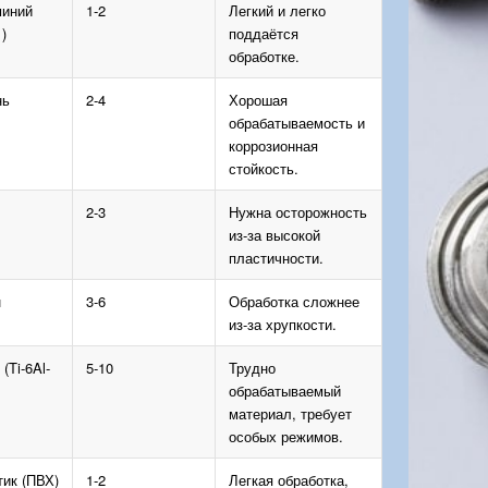
иний
1-2
Легкий и легко
)
поддаётся
обработке.
нь
2-4
Хорошая
обрабатываемость и
коррозионная
стойкость.
2-3
Нужна осторожность
из-за высокой
пластичности.
н
3-6
Обработка сложнее
из-за хрупкости.
 (Ti-6Al-
5-10
Трудно
обрабатываемый
материал, требует
особых режимов.
ик (ПВХ)
1-2
Легкая обработка,