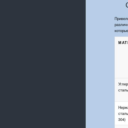
Привел
различ
которые
МАТ
Угле
сталь
Нерж
сталь
304)