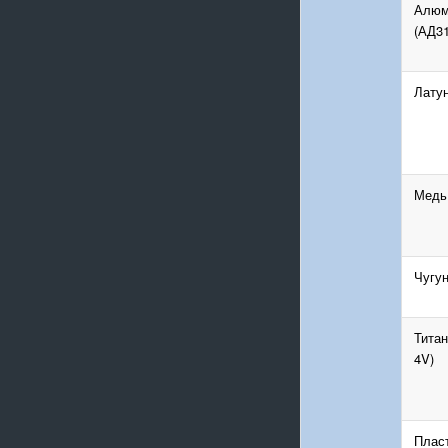
Алюм
(АД31
Лату
Медь
Чугу
Титан
4V)
Пласт