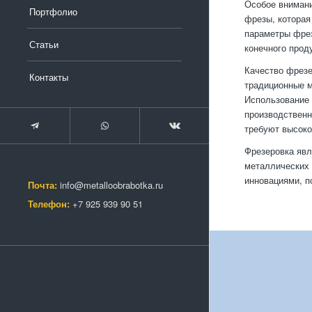
Особое внимани
Портфолио
фрезы, которая
параметры фрез
Статьи
конечного прод
Качество фрезе
Контакты
традиционные м
Использование 
производственн
требуют высоко
Фрезеровка явл
металлических 
инновациями, п
Почта:
info@metalloobrabotka.ru
Телефон:
+7 925 939 90 51