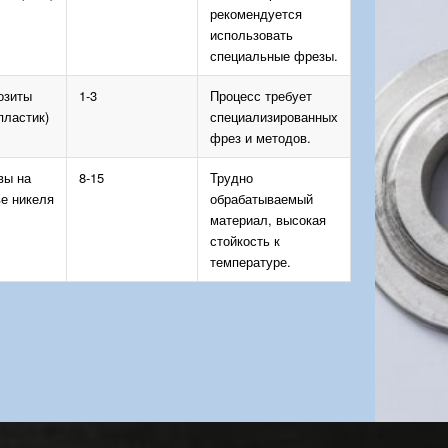
рекомендуется
использовать
специальные фрезы.
озиты
1-3
Процесс требует
пластик)
специализированных
фрез и методов.
вы на
8-15
Трудно
е никеля
обрабатываемый
материал, высокая
стойкость к
температуре.