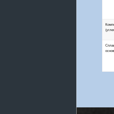
Комп
(угле
Спла
основ